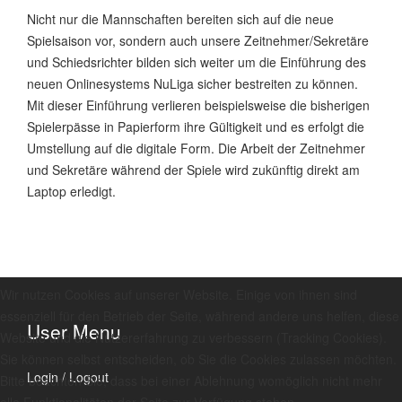
Nicht nur die Mannschaften bereiten sich auf die neue
Spielsaison vor, sondern auch unsere Zeitnehmer/Sekretäre
und Schiedsrichter bilden sich weiter um die Einführung des
neuen Onlinesystems NuLiga sicher bestreiten zu können.
Mit dieser Einführung verlieren beispielsweise die bisherigen
Spielerpässe in Papierform ihre Gültigkeit und es erfolgt die
Umstellung auf die digitale Form. Die Arbeit der Zeitnehmer
und Sekretäre während der Spiele wird zukünftig direkt am
Laptop erledigt.
Wir nutzen Cookies auf unserer Website. Einige von ihnen sind
essenziell für den Betrieb der Seite, während andere uns helfen, diese
User Menu
Website und die Nutzererfahrung zu verbessern (Tracking Cookies).
Sie können selbst entscheiden, ob Sie die Cookies zulassen möchten.
Login / Logout
Bitte beachten Sie, dass bei einer Ablehnung womöglich nicht mehr