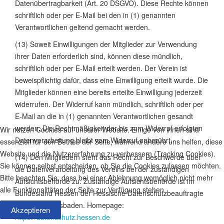
Datenübertragbarkeit (Art. 20 DSGVO). Diese Rechte können
schriftlich oder per E-Mail bei den in (1) genannten
Verantwortlichen geltend gemacht werden.
(13) Soweit Einwilligungen der Mitglieder zur Verwendung
ihrer Daten erforderlich sind, können diese mündlich,
schriftlich oder per E-Mail erteilt werden. Der Verein ist
beweispflichtig dafür, dass eine Einwilligung erteilt wurde. Die
Mitglieder können eine bereits erteilte Einwilligung jederzeit
widerrufen. Der Widerruf kann mündlich, schriftlich oder per
E-Mail an die in (1) genannten Verantwortlichen gesandt
werden
.
Die Rechtmäßigkeit der bis zum Widerruf erfolgten
Wir nutzen Cookies auf unserer Website. Einige von ihnen sind
Datenverarbeitung bleibt vom Widerruf unberührt.
essenziell für den Betrieb der Seite, während andere uns helfen, diese
Website und die Nutzererfahrung zu verbessern (Tracking Cookies).
(14) Den Mitgliedern steht das Recht zur Beschwerde über
Sie können selbst entscheiden, ob Sie die Cookies zulassen möchten.
die Datenverarbeitung des Vereins bei der zuständigen
Bitte beachten Sie, dass bei einer Ablehnung womöglich nicht mehr
Aufsichtsbehörde zu. Zuständige Aufsichtsbehörde ist im
alle Funktionalitäten der Seite zur Verfügung stehen.
Bundesland Hessen der Hessische Datenschutzbeauftragte
mit Sitz in Wiesbaden. Homepage:
Akzeptieren
https://datenschutz.hessen.de