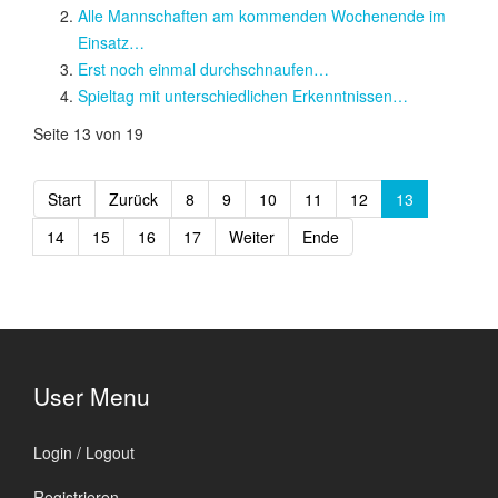
Alle Mannschaften am kommenden Wochenende im
Einsatz…
Erst noch einmal durchschnaufen…
Spieltag mit unterschiedlichen Erkenntnissen…
Seite 13 von 19
Start
Zurück
8
9
10
11
12
13
14
15
16
17
Weiter
Ende
User Menu
Login / Logout
Registrieren