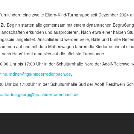
 Turnkindern eine zweite Eltern-Kind-Turngruppe seit Dezember 2024 
Zu Beginn starten alle gemeinsam mit einem dynamischen Begrüßungsl
slandschaften erkunden und ausprobieren. Nach etwa einer halben St
gsspiel angeleitet. Anschließend werden Seile, Bälle und bunte Reifen
ammen auf und mit dem Mattenwagen fahren die Kinder nochmal eine Rund
 nach Haus‘ freut man sich auf die nächste Turnstunde.
6:00 Uhr bis 17:00 Uhr in der Schulturnhalle Nord der Adolf-Reichwein-
nine.lindner@tgs-niederrodenbach.de
.
00 Uhr bis 17:00Uhr in der Schulturnhalle Süd der Adolf-Reichwein-Schu
katharina.georg@tgs-niederrodenbach.de