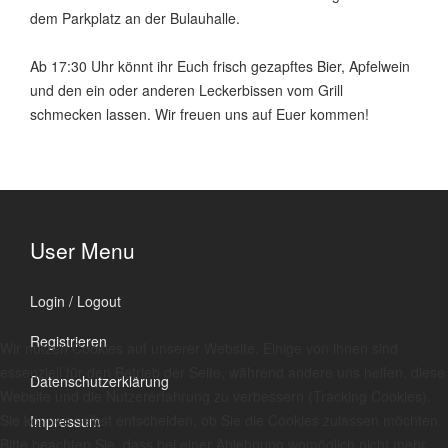
dem Parkplatz an der Bulauhalle.
Ab 17:30 Uhr könnt ihr Euch frisch gezapftes Bier, Apfelwein
und den ein oder anderen Leckerbissen vom Grill
schmecken lassen. Wir freuen uns auf Euer kommen!
User Menu
Login / Logout
Registrieren
Wir nutzen Cookies auf unserer Website. Einige von ihnen sind
essenziell für den Betrieb der Seite, während andere uns helfen, diese
Datenschutzerklärung
Website und die Nutzererfahrung zu verbessern (Tracking Cookies).
Sie können selbst entscheiden, ob Sie die Cookies zulassen möchten.
Impressum
Bitte beachten Sie, dass bei einer Ablehnung womöglich nicht mehr