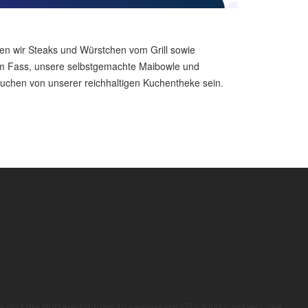
en wir Steaks und Würstchen vom Grill sowie
vom Fass, unsere selbstgemachte Maibowle und
chen von unserer reichhaltigen Kuchentheke sein.
te und die Nutzererfahrung zu verbessern (Tracking Cookies). Sie