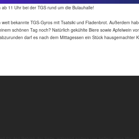
ich ab 11 Uhr bei der TGS rund um die Bulauhalle!
n weit bekannte TGS-Gyros mit Tsatsiki und Fladenbrot. Außerdem hab
 einem schönen Tag noch? Natürlich gekühlte Biere sowie Apfelwein 
 abzurunden darf es nach dem Mittagessen ein Stück hausgemachter Ku
ell für den Betrieb der Seite, während andere uns helfen, diese Websi